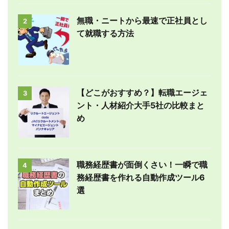
無職・ニートから最速で正社員とし
2
て就職する方法
【どこがおすすめ？】転職エージェ
3
ント・人材紹介大手5社の比較まと
め
職務経歴書が面倒くさい！一瞬で職
4
務経歴書を作れる自動作成ツール6
選