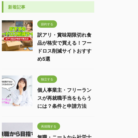
新着記事
節約する
訳アリ・賞味期限切れ食
品が格安で買える！フー
ドロス削減サイトおすす
め5選
独立する
個人事業主・フリーラン
スが再就職手当をもらう
には？条件と申請方法
再就職する
無職・ニートから社労士