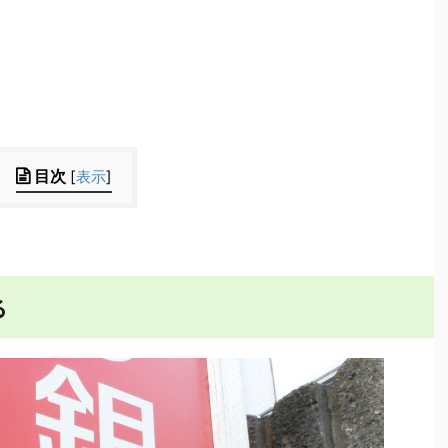
目次
[
表示
]
る