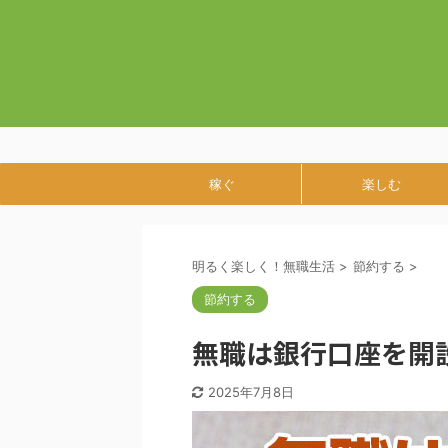
稼ぐ
楽しむ
明るく楽しく！無職生活
>
節約する
>
節約する
無職は銀行口座を開
2025年7月8日