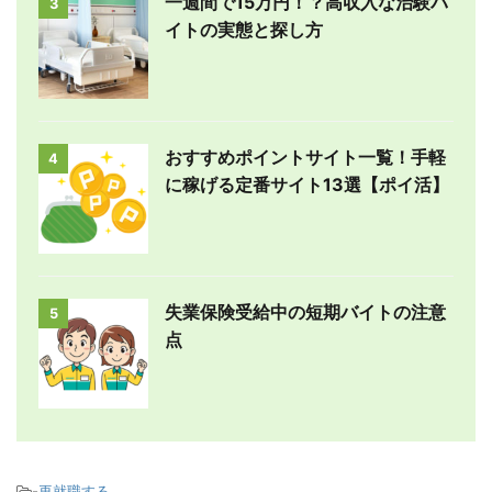
一週間で15万円！？高収入な治験バ
3
イトの実態と探し方
おすすめポイントサイト一覧！手軽
4
に稼げる定番サイト13選【ポイ活】
失業保険受給中の短期バイトの注意
5
点
-
再就職する