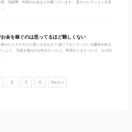
硬貨・旧紙幣・外国のお金などが眠っています。 昔のコレクションを見
..
でお金を稼ぐのは思ってるほど難しくない
を稼げたらステキだと思いませんか？ 誰にでもハマっている趣味や好き
でしょう。 写真を撮るのが好きだったり、料理がうまかったり、人の話
.
2
3
4
Next »