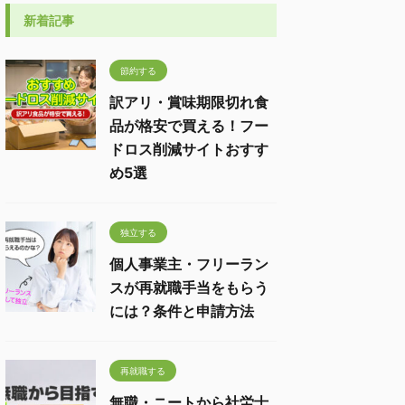
新着記事
節約する
訳アリ・賞味期限切れ食
品が格安で買える！フー
ドロス削減サイトおすす
め5選
独立する
個人事業主・フリーラン
スが再就職手当をもらう
には？条件と申請方法
再就職する
無職・ニートから社労士