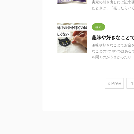
実家の引き出しには記念
たときは、「売ったらいく .
稼ぐ
趣味や好きなこと
趣味や好きなことでお金
なことの1つや2つはある
を聞くのがうまかったり ..
« Prev
1