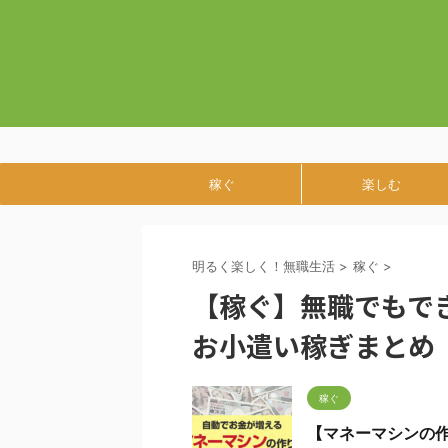
稼ぐ
楽しむ
明るく楽しく！無職生活
>
稼ぐ
>
【稼ぐ】無職でもで
お小遣い稼ぎまとめ
稼ぐ
【マネーマシンの