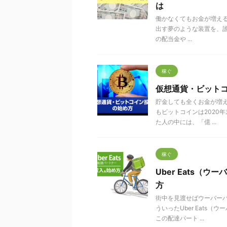
は
働かなくてもお金が増え
出す夢のような装置を、
の配当金や ...
稼ぐ
仮想通貨・ビット
貯金しても全くお金が増
もビットコインは2020
た人の中には、「億 ...
稼ぐ
Uber Eats
方
街中を見渡せばウーバー
ういったUber Eat
この配達パート ...