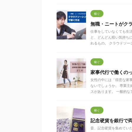
稼ぐ
無職・ニートがク
仕事をしていなくても生
と、どんどん暗い気持ち
れるもの。 クラウドソーシ .
稼ぐ
家事代行で働くの
女性の中には「得意な家
ないでしょうか。 専業
スがあります。 一般的なア .
稼ぐ
記念硬貨を銀行で
昔、記念硬貨を集めてい