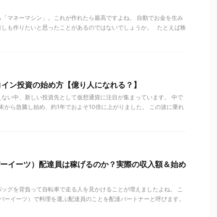
る「マネーマシン」。これが作れたら最高ですよね。 自動でお金を生み
誰しも作りたいと思ったことがあるのではないでしょうか。 たとえば株
コイン投資の始め方【億り人になれる？】
えない中、新しい投資先として仮想通貨に注目が集まっています。 中で
年末から急騰し始め、約1年でおよそ10倍に上がりました。 この波に乗れ
（ウーバーイーツ）配達員は稼げるのか？実際の収入額＆始め
バッグを背負って自転車で走る人を見かけることが増えましたよね。 こ
s（ウーバーイーツ）で料理を運ぶ配達員のことを配達パートナーと呼びます。