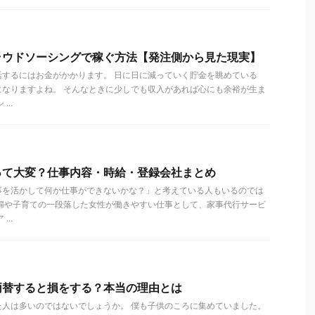
ラウドソーシングで稼ぐ方法【発注側から見た現実】
活するにはお金がかかります。 日に日に減っていく貯金を眺めている
になりますよね。 そんなときに少しでも収入があれば心にも余裕が生ま
..
って大変？仕事内容・時給・登録会社まとめ
事を活かして何か仕事ができないかな？」と考えている人もいるのでは
主婦や子育ての一段落した女性が働きやすい仕事として、家事代行サービ
..
両替すると損をする？本当の理由とは
た人は多いのではないでしょうか。 僕も子供のころに集めていました。